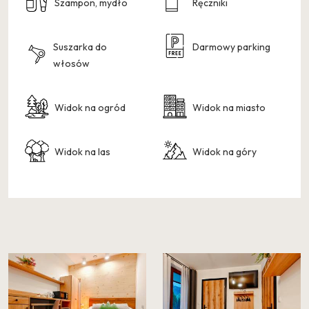
Szampon, mydło
Ręczniki
Suszarka do
Darmowy parking
włosów
Widok na ogród
Widok na miasto
Widok na las
Widok na góry