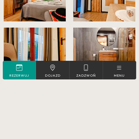
REZERWUJ
DOJAZD
ZADZWOŃ
MENU
REZERWUJ