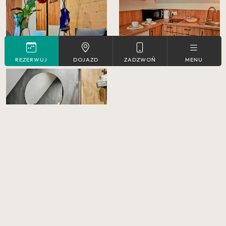
REZERWUJ
DOJAZD
ZADZWOŃ
MENU
REZERWUJ