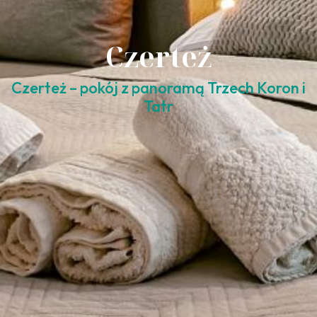
Czerteż
Czerteż – pokój z panoramą Trzech Koron i
Tatr