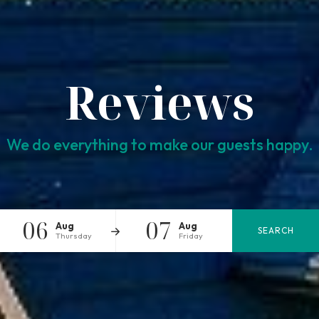
Reviews
We do everything to make our guests happy.
06
07
Aug
Aug
SEARCH
Thursday
Friday