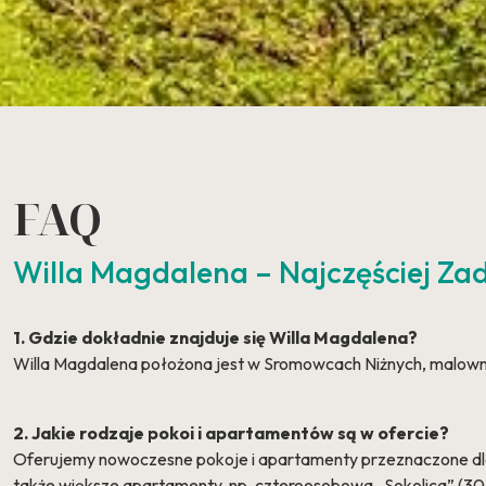
FAQ
Willa Magdalena – Najczęściej Z
1. Gdzie dokładnie znajduje się Willa Magdalena?
Willa Magdalena położona jest w Sromowcach Niżnych, malownicz
2. Jakie rodzaje pokoi i apartamentów są w ofercie?
Oferujemy nowoczesne pokoje i apartamenty przeznaczone dla o
także większe apartamenty, np. czteroosobowa „Sokolica” (30 