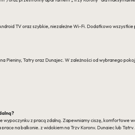
droid TV oraz szybkie, niezależne Wi-Fi. Dodatkowo wszystkie p
a Pieniny, Tatry oraz Dunajec. W zależności od wybranego pokoj
dalną?
ie wypoczynku z pracą zdalną. Zapewniamy ciszę, komfortowe waru
racę na balkonie, z widokiem na Trzy Korony, Dunajec lub Tatry.