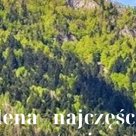
ena - najczęś