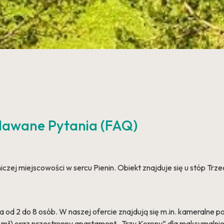
adawane Pytania (FAQ)
ej miejscowości w sercu Pienin. Obiekt znajduje się u stóp Trzec
d 2 do 8 osób. W naszej ofercie znajdują się m.in. kameralne p
m²) oraz przestronny apartament „Trzy Korony” dla maksymalnie 