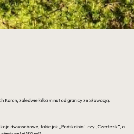
h Koron, zaledwie kilka minut od granicy ze Słowacją.
okoje dwuosobowe, takie jak „Podskalnia” czy „Czertezik”, a
ośmiu gości (50 m²).