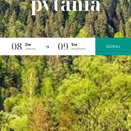
pytania
08
09
Sie
Sie
SZUKAJ
Sobota
Niedziela